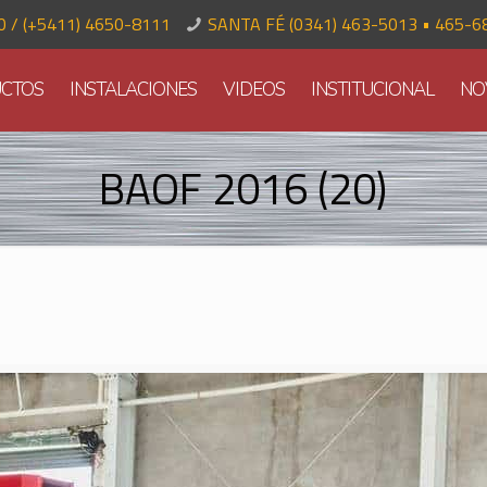
70 / (+5411) 4650-8111
SANTA FÉ (0341) 463-5013 • 465-6
CTOS
INSTALACIONES
VIDEOS
INSTITUCIONAL
NO
BAOF 2016 (20)