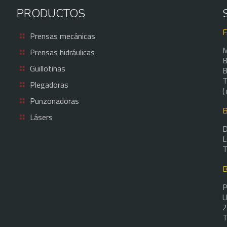
PRODUCTOS
Prensas mecánicas
M
Prensas hidráulicas
B
Guillotinas
B
T
Plegadoras
(
Punzonadoras
Lásers
D
L
T
P
U
2
T