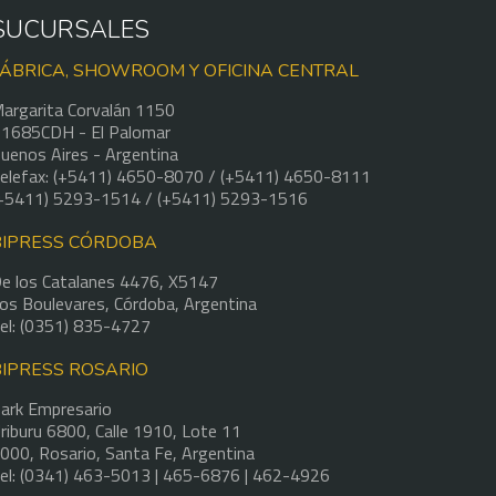
SUCURSALES
FÁBRICA, SHOWROOM Y OFICINA CENTRAL
argarita Corvalán 1150
1685CDH - El Palomar
uenos Aires - Argentina
elefax: (+5411) 4650-8070 / (+5411) 4650-8111
+5411) 5293-1514 / (+5411) 5293-1516
BIPRESS CÓRDOBA
e los Catalanes 4476, X5147
os Boulevares, Córdoba, Argentina
el: (0351) 835-4727
BIPRESS ROSARIO
ark Empresario
riburu 6800, Calle 1910, Lote 11
000, Rosario, Santa Fe, Argentina
el: (0341) 463-5013 | 465-6876 | 462-4926