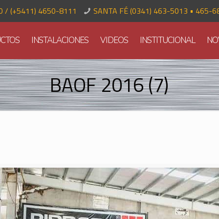
70 / (+5411) 4650-8111
SANTA FÉ (0341) 463-5013 • 465-6
CTOS
INSTALACIONES
VIDEOS
INSTITUCIONAL
NO
BAOF 2016 (7)