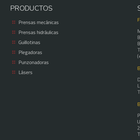
PRODUCTOS
Prensas mecánicas
M
Prensas hidráulicas
B
Guillotinas
B
T
Plegadoras
(
Punzonadoras
Lásers
D
L
T
P
U
2
T