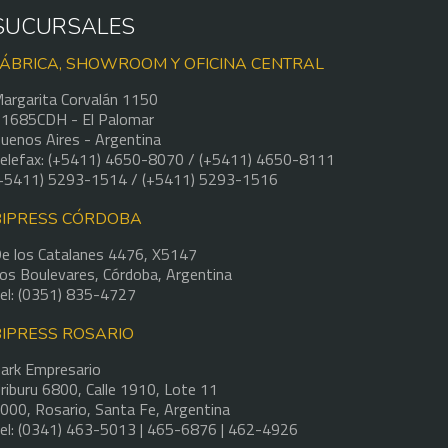
SUCURSALES
FÁBRICA, SHOWROOM Y OFICINA CENTRAL
argarita Corvalán 1150
1685CDH - El Palomar
uenos Aires - Argentina
elefax: (+5411) 4650-8070 / (+5411) 4650-8111
+5411) 5293-1514 / (+5411) 5293-1516
BIPRESS CÓRDOBA
e los Catalanes 4476, X5147
os Boulevares, Córdoba, Argentina
el: (0351) 835-4727
BIPRESS ROSARIO
ark Empresario
riburu 6800, Calle 1910, Lote 11
000, Rosario, Santa Fe, Argentina
el: (0341) 463-5013 | 465-6876 | 462-4926