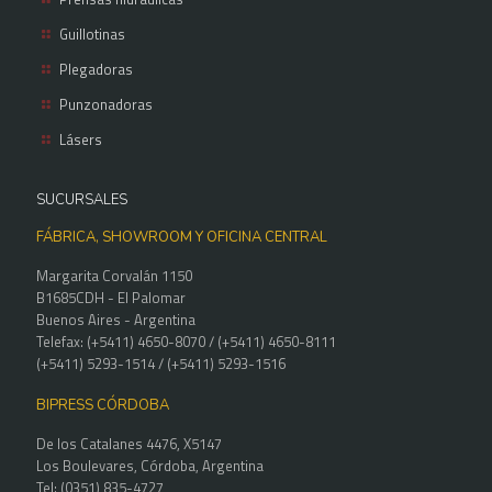
Guillotinas
Plegadoras
Punzonadoras
Lásers
SUCURSALES
FÁBRICA, SHOWROOM Y OFICINA CENTRAL
Margarita Corvalán 1150
B1685CDH - El Palomar
Buenos Aires - Argentina
Telefax: (+5411) 4650-8070 / (+5411) 4650-8111
(+5411) 5293-1514 / (+5411) 5293-1516
BIPRESS CÓRDOBA
De los Catalanes 4476, X5147
Los Boulevares, Córdoba, Argentina
Tel: (0351) 835-4727