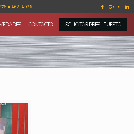
876 • 462-4926
VEDADES
CONTACTO
SOLICITAR PRESUPUESTO