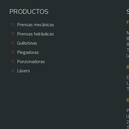
PRODUCTOS
Prensas mecánicas
M
Prensas hidráulicas
B
Guillotinas
B
T
Plegadoras
(
Punzonadoras
Lásers
D
L
T
P
U
2
T