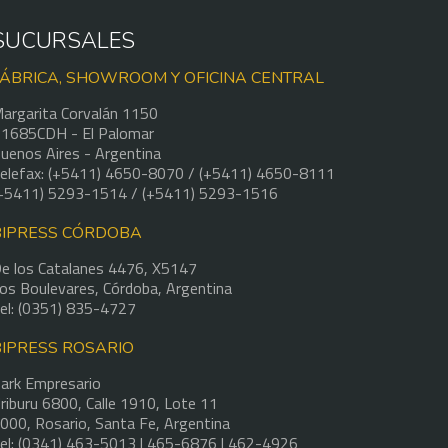
SUCURSALES
FÁBRICA, SHOWROOM Y OFICINA CENTRAL
argarita Corvalán 1150
1685CDH - El Palomar
uenos Aires - Argentina
elefax: (+5411) 4650-8070 / (+5411) 4650-8111
+5411) 5293-1514 / (+5411) 5293-1516
BIPRESS CÓRDOBA
e los Catalanes 4476, X5147
os Boulevares, Córdoba, Argentina
el: (0351) 835-4727
BIPRESS ROSARIO
ark Empresario
riburu 6800, Calle 1910, Lote 11
000, Rosario, Santa Fe, Argentina
el: (0341) 463-5013 | 465-6876 | 462-4926