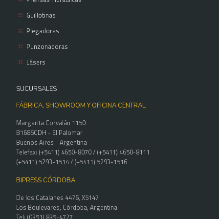
Guillotinas
Plegadoras
Punzonadoras
Lásers
SUCURSALES
FÁBRICA, SHOWROOM Y OFICINA CENTRAL
Margarita Corvalán 1150
B1685CDH - El Palomar
Buenos Aires - Argentina
Telefax: (+5411) 4650-8070 / (+5411) 4650-8111
(+5411) 5293-1514 / (+5411) 5293-1516
BIPRESS CÓRDOBA
De los Catalanes 4476, X5147
Los Boulevares, Córdoba, Argentina
Tel: (0351) 835-4727