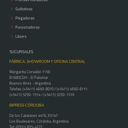
Guillotinas
Plegadoras
Punzonadoras
Lásers
SUCURSALES
FÁBRICA, SHOWROOM Y OFICINA CENTRAL
Margarita Corvalán 1150
B1685CDH - El Palomar
Buenos Aires - Argentina
Telefax: (+5411) 4650-8070 / (+5411) 4650-8111
(+5411) 5293-1514 / (+5411) 5293-1516
BIPRESS CÓRDOBA
De los Catalanes 4476, X5147
Los Boulevares, Córdoba, Argentina
Tel: (0351) 835-4727