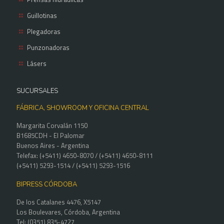
Guillotinas
Plegadoras
Punzonadoras
Lásers
SUCURSALES
FÁBRICA, SHOWROOM Y OFICINA CENTRAL
Margarita Corvalán 1150
B1685CDH - El Palomar
Buenos Aires - Argentina
Telefax: (+5411) 4650-8070 / (+5411) 4650-8111
(+5411) 5293-1514 / (+5411) 5293-1516
BIPRESS CÓRDOBA
De los Catalanes 4476, X5147
Los Boulevares, Córdoba, Argentina
Tel: (0351) 835-4727