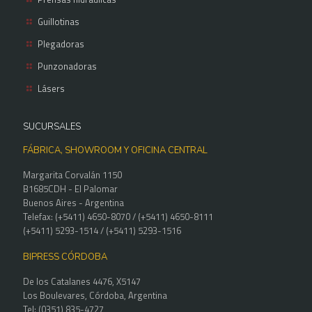
Guillotinas
Plegadoras
Punzonadoras
Lásers
SUCURSALES
FÁBRICA, SHOWROOM Y OFICINA CENTRAL
Margarita Corvalán 1150
B1685CDH - El Palomar
Buenos Aires - Argentina
Telefax: (+5411) 4650-8070 / (+5411) 4650-8111
(+5411) 5293-1514 / (+5411) 5293-1516
BIPRESS CÓRDOBA
De los Catalanes 4476, X5147
Los Boulevares, Córdoba, Argentina
Tel: (0351) 835-4727