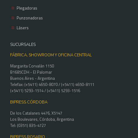
Plegadoras
Punzonadoras
Lásers
SUCURSALES
FÁBRICA, SHOWROOM Y OFICINA CENTRAL
Margarita Corvalán 1150
B1685CDH - El Palomar
Buenos Aires - Argentina
Telefax: (+5411) 4650-8070 / (+5411) 4650-8111
(+5411) 5293-1514 / (+5411) 5293-1516
BIPRESS CÓRDOBA
De los Catalanes 4476, X5147
Los Boulevares, Córdoba, Argentina
Tel: (0351) 835-4727
BIPRESS ROSARIO