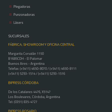
Plegadoras
Punzonadoras
Lásers
SUCURSALES
FÁBRICA, SHOWROOM Y OFICINA CENTRAL
Margarita Corvalán 1150
B1685CDH - El Palomar
Buenos Aires - Argentina
Telefax: (+5411) 4650-8070 / (+5411) 4650-8111
(+5411) 5293-1514 / (+5411) 5293-1516
BIPRESS CÓRDOBA
De los Catalanes 4476, X5147
Los Boulevares, Córdoba, Argentina
Tel: (0351) 835-4727
BIPRESS ROSARIO