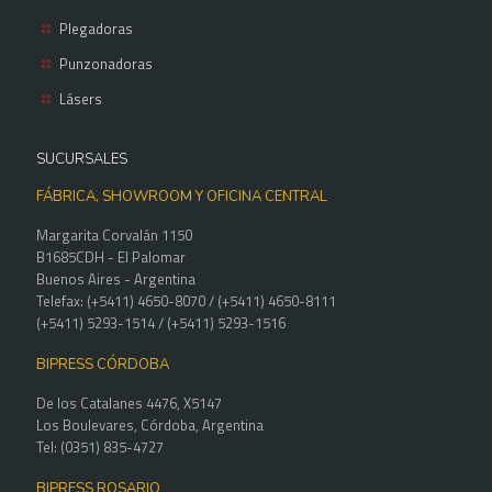
Plegadoras
Punzonadoras
Lásers
SUCURSALES
FÁBRICA, SHOWROOM Y OFICINA CENTRAL
Margarita Corvalán 1150
B1685CDH - El Palomar
Buenos Aires - Argentina
Telefax: (+5411) 4650-8070 / (+5411) 4650-8111
(+5411) 5293-1514 / (+5411) 5293-1516
BIPRESS CÓRDOBA
De los Catalanes 4476, X5147
Los Boulevares, Córdoba, Argentina
Tel: (0351) 835-4727
BIPRESS ROSARIO