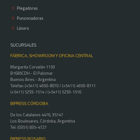
Plegadoras
Punzonadoras
Lásers
SUCURSALES
FÁBRICA, SHOWROOM Y OFICINA CENTRAL
Margarita Corvalán 1150
B1685CDH - El Palomar
Buenos Aires - Argentina
Telefax: (+5411) 4650-8070 / (+5411) 4650-8111
(+5411) 5293-1514 / (+5411) 5293-1516
BIPRESS CÓRDOBA
De los Catalanes 4476, X5147
Los Boulevares, Córdoba, Argentina
Tel: (0351) 835-4727
BIPRESS ROSARIO