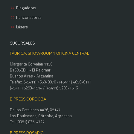
Plegadoras
Punzonadoras
Lásers
SUCURSALES
FÁBRICA, SHOWROOM Y OFICINA CENTRAL
Margarita Corvalán 1150
B1685CDH - El Palomar
Buenos Aires - Argentina
Telefax: (+5411) 4650-8070 / (+5411) 4650-8111
(+5411) 5293-1514 / (+5411) 5293-1516
BIPRESS CÓRDOBA
De los Catalanes 4476, X5147
Los Boulevares, Córdoba, Argentina
Tel: (0351) 835-4727
BIPRESS ROSARIO