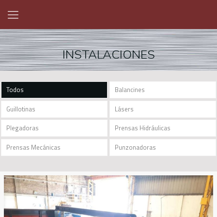
INSTALACIONES
Todos
Balancines
Guillotinas
Lásers
Plegadoras
Prensas Hidráulicas
Prensas Mecánicas
Punzonadoras