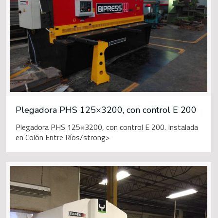
Plegadora PHS 125×3200, con control E 200
Plegadora PHS 125×3200, con control E 200. Instalada
en Colón Entre Ríos/strong>