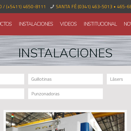
70 / (+5411) 4650-8111
SANTA FÉ (0341) 463-5013 • 465-6
CTOS
INSTALACIONES
VIDEOS
INSTITUCIONAL
NO
INSTALACIONES
Guillotinas
Lásers
Punzonadoras