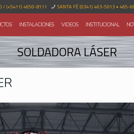
70 / (+5411) 4650-8111
SANTA FÉ (0341) 463-5013 • 465-6
CTOS
INSTALACIONES
VIDEOS
INSTITUCIONAL
NO
SOLDADORA LÁSER
ER