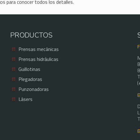
os para conocer todos los detalles.
PRODUCTOS
Prensas mecánicas
M
Prensas hidráulicas
B
Guillotinas
B
T
Plegadoras
(
Punzonadoras
Lásers
D
L
T