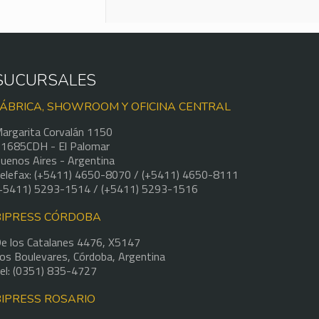
SUCURSALES
FÁBRICA, SHOWROOM Y OFICINA CENTRAL
argarita Corvalán 1150
1685CDH - El Palomar
uenos Aires - Argentina
elefax: (+5411) 4650-8070 / (+5411) 4650-8111
+5411) 5293-1514 / (+5411) 5293-1516
BIPRESS CÓRDOBA
e los Catalanes 4476, X5147
os Boulevares, Córdoba, Argentina
el: (0351) 835-4727
BIPRESS ROSARIO