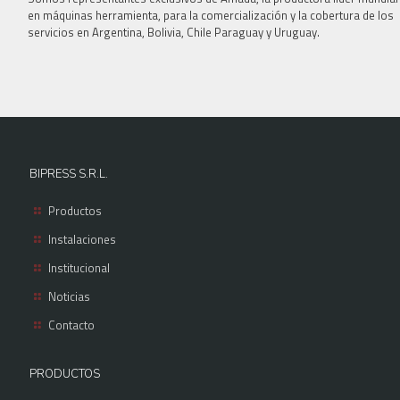
en máquinas herramienta, para la comercialización y la cobertura de los
servicios en Argentina, Bolivia, Chile Paraguay y Uruguay.
BIPRESS S.R.L.
Productos
Instalaciones
Institucional
Noticias
Contacto
PRODUCTOS