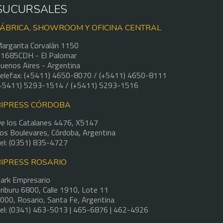
SUCURSALES
FÁBRICA, SHOWROOM Y OFICINA CENTRAL
argarita Corvalán 1150
1685CDH - El Palomar
uenos Aires - Argentina
elefax: (+5411) 4650-8070 / (+5411) 4650-8111
+5411) 5293-1514 / (+5411) 5293-1516
BIPRESS CÓRDOBA
e los Catalanes 4476, X5147
os Boulevares, Córdoba, Argentina
el: (0351) 835-4727
BIPRESS ROSARIO
ark Empresario
riburu 6800, Calle 1910, Lote 11
000, Rosario, Santa Fe, Argentina
el: (0341) 463-5013 | 465-6876 | 462-4926