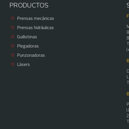
PRODUCTOS
Prensas mecánicas
M
Prensas hidráulicas
B
Guillotinas
B
T
Plegadoras
(
Punzonadoras
Lásers
D
L
T
P
U
2
T