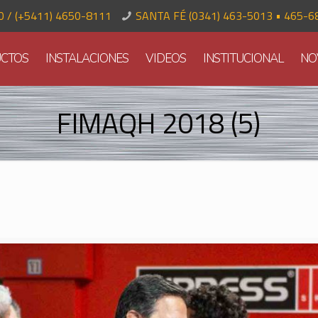
70 / (+5411) 4650-8111
SANTA FÉ (0341) 463-5013 • 465-6
CTOS
INSTALACIONES
VIDEOS
INSTITUCIONAL
NO
FIMAQH 2018 (5)