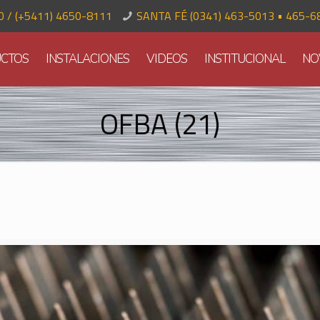
70 / (+5411) 4650-8111
SANTA FÉ (0341) 463-5013 • 465-6
CTOS
INSTALACIONES
VIDEOS
INSTITUCIONAL
NO
OFBA (21)