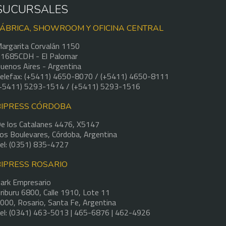
SUCURSALES
FÁBRICA, SHOWROOM Y OFICINA CENTRAL
argarita Corvalán 1150
1685CDH - El Palomar
uenos Aires - Argentina
elefax: (+5411) 4650-8070 / (+5411) 4650-8111
+5411) 5293-1514 / (+5411) 5293-1516
BIPRESS CÓRDOBA
e los Catalanes 4476, X5147
os Boulevares, Córdoba, Argentina
el: (0351) 835-4727
BIPRESS ROSARIO
ark Empresario
riburu 6800, Calle 1910, Lote 11
000, Rosario, Santa Fe, Argentina
el: (0341) 463-5013 | 465-6876 | 462-4926