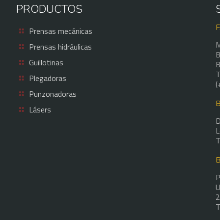
PRODUCTOS
Prensas mecánicas
M
Prensas hidráulicas
B
Guillotinas
B
T
Plegadoras
(
Punzonadoras
Lásers
D
L
T
P
U
2
T