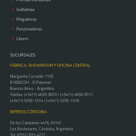
Guillotinas
Plegadoras
Punzonadoras
Lásers
SUCURSALES
FÁBRICA, SHOWROOM Y OFICINA CENTRAL
Margarita Corvalán 1150
B1685CDH - El Palomar
Buenos Aires - Argentina
Telefax: (+5411) 4650-8070 / (+5411) 4650-8111
(+5411) 5293-1514 / (+5411) 5293-1516
BIPRESS CÓRDOBA
De los Catalanes 4476, X5147
Los Boulevares, Córdoba, Argentina
Tel: (0351) 835-4727