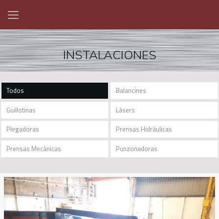
INSTALACIONES
Todos
Balancines
Guillotinas
Lásers
Plegadoras
Prensas Hidráulicas
Prensas Mecánicas
Punzonadoras