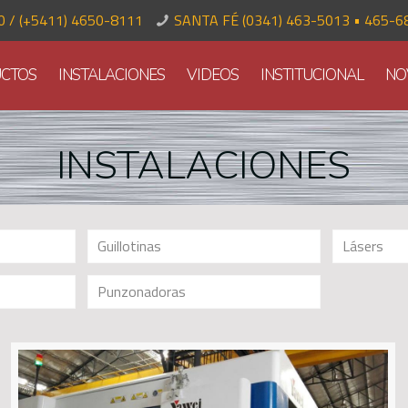
70 / (+5411) 4650-8111
SANTA FÉ (0341) 463-5013 • 465-6
CTOS
INSTALACIONES
VIDEOS
INSTITUCIONAL
NO
INSTALACIONES
Guillotinas
Lásers
Punzonadoras