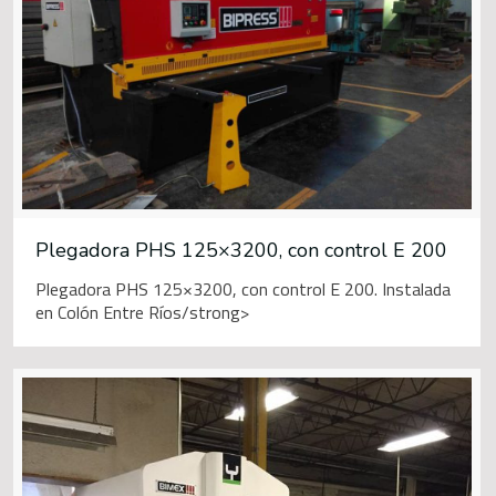
Plegadora PHS 125×3200, con control E 200
Plegadora PHS 125×3200, con control E 200. Instalada
en Colón Entre Ríos/strong>