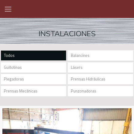
INSTALACIONES
Todos
Balancines
Guillotinas
Lásers
Plegadoras
Prensas Hidráulicas
Prensas Mecánicas
Punzonadoras