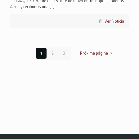
– FIMAQH 2018. Fue del 15 al 18 de mayo en Tecnópolis, Buenos
Aires y recibimos una
[…]
Ver Noticia
1
2
3
Próxima página