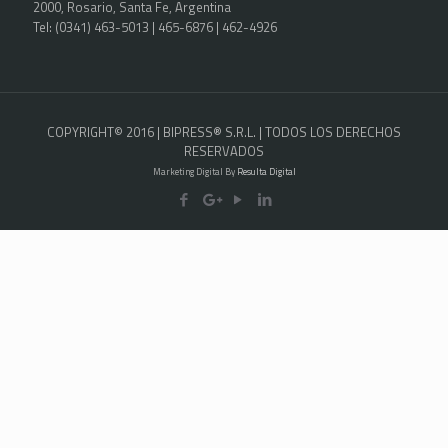
2000, Rosario, Santa Fe, Argentina
Tel: (0341) 463-5013 | 465-6876 | 462-4926
COPYRIGHT© 2016 | BIPRESS® S.R.L. | TODOS LOS DERECHOS
RESERVADOS
Marketing Digital By
Resulta Digital
Equipo láser cortando tubos
Ver Noticia