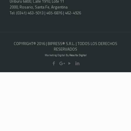
Uriburu 6800, Calle 1910, Lote 11
2000, Rosario, Santa Fe, Argentina
Tel: (0341) 463-5013 | 465-6876 | 462-4926
COPYRIGHT© 2016 | BIPRESS® S.R.L. | TODOS LOS DERECHOS
RESERVADOS
Marketing Digital By
Resulta Digital