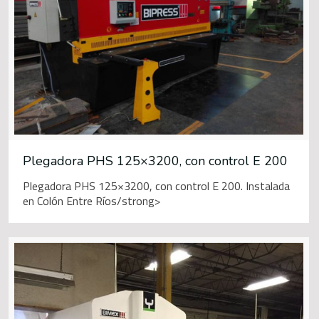
Plegadora PHS 125×3200, con control E 200
Plegadora PHS 125×3200, con control E 200. Instalada
en Colón Entre Ríos/strong>