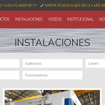
70 / (+5411) 4650-8111
SANTA FÉ (0341) 463-5013 • 465-6
CTOS
INSTALACIONES
VIDEOS
INSTITUCIONAL
NO
INSTALACIONES
Guillotinas
Lásers
Punzonadoras